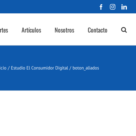
Facebook
Instagra
Lin
rtes
Artículos
Nosotros
Contacto
icio
/
Estudio El Consumidor Digital
/
boton_aliados