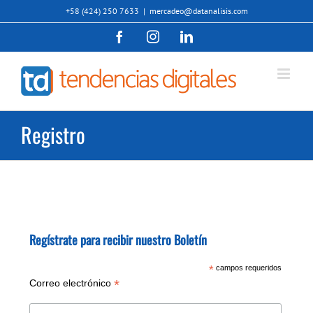
Saltar
+58 (424) 250 7633
|
mercadeo@datanalisis.com
al
Facebook
Instagram
LinkedIn
contenido
Registro
Regístrate para recibir nuestro Boletín
*
campos requeridos
*
Correo electrónico