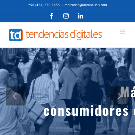
Saltar
+58 (424) 250 7633
|
mercadeo@datanalisis.com
al
Facebook
Instagram
LinkedIn
contenido