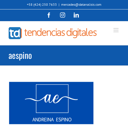
Saltar
+58 (424) 250 7633
|
mercadeo@datanalisis.com
al
Facebook
Instagram
LinkedIn
contenido
aespino