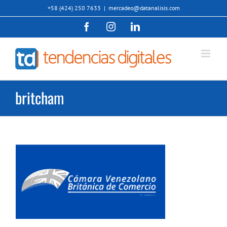
Saltar
+58 (424) 250 7633
|
mercadeo@datanalisis.com
al
Facebook
Instagram
LinkedIn
contenido
britcham