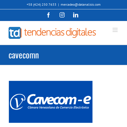
Saltar
+58 (424) 250 7633
|
mercadeo@datanalisis.com
al
Facebook
Instagram
LinkedIn
contenido
cavecomn