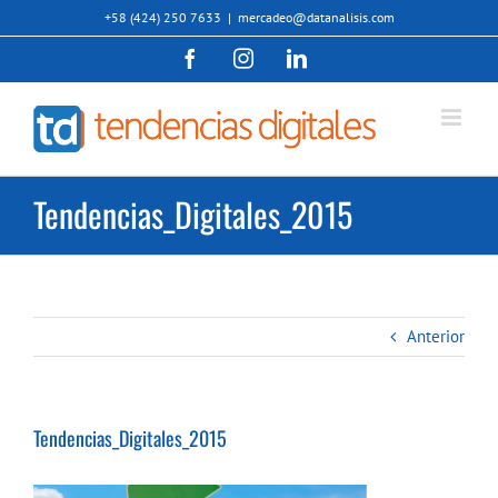
Saltar
+58 (424) 250 7633
|
mercadeo@datanalisis.com
al
Facebook
Instagram
LinkedIn
contenido
Tendencias_Digitales_2015
Anterior
Tendencias_Digitales_2015