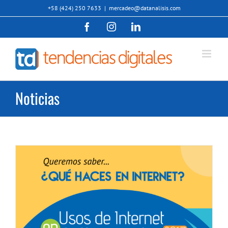
Saltar
+58 (424) 250 7633
|
mercadeo@datanalisis.com
al
Facebook
Instagram
LinkedIn
contenido
Noticias