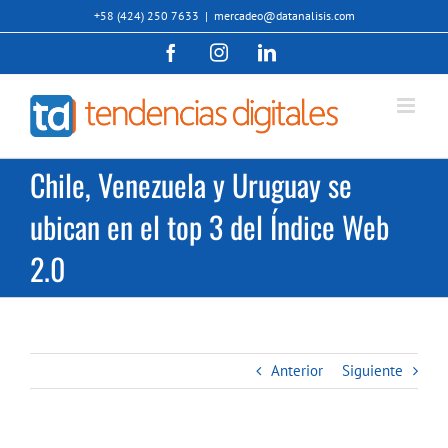
Saltar
+58 (424) 250 7633
|
mercadeo@datanalisis.com
al
Facebook
Instagram
LinkedIn
contenido
Chile, Venezuela y Uruguay se
ubican en el top 3 del Índice Web
2.0
Anterior
Siguiente