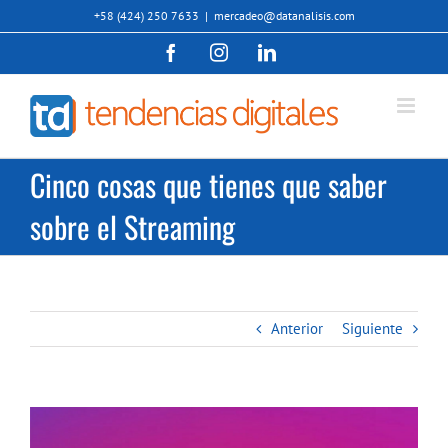
Saltar
+58 (424) 250 7633
|
mercadeo@datanalisis.com
al
Facebook
Instagram
LinkedIn
contenido
Cinco cosas que tienes que saber
sobre el Streaming
Anterior
Siguiente
Ver
imagen