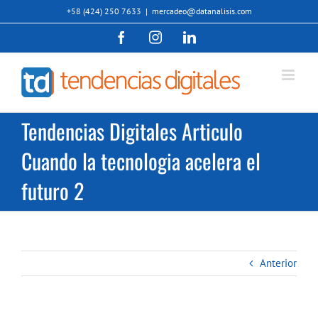
Saltar
+58 (424) 250 7633
|
mercadeo@datanalisis.com
al
Facebook
Instagram
LinkedIn
contenido
Tendencias Digitales Articulo
Cuando la tecnologia acelera el
futuro 2
Anterior