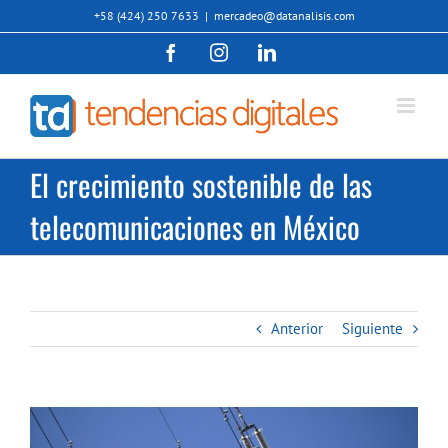
Saltar
+58 (424) 250 7633
|
mercadeo@datanalisis.com
al
Facebook
Instagram
LinkedIn
contenido
El crecimiento sostenible de las
telecomunicaciones en México
Anterior
Siguiente
Ver
imagen