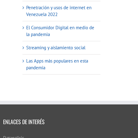
Penetración y usos de internet en
Venezuela 2022
El Consumidor Digital en medio de
la pandemia
Streaming y aislamiento social
Las Apps más populares en esta
pandemia
ENLACES DE INTERÉS
Datanalisis