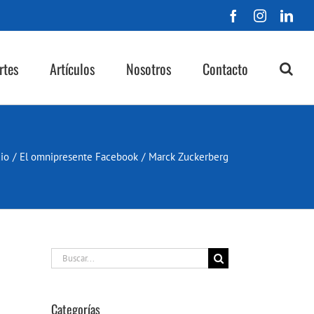
Facebook
Instagra
Lin
rtes
Artículos
Nosotros
Contacto
cio
/
El omnipresente Facebook
/
Marck Zuckerberg
Buscar:
Categorías