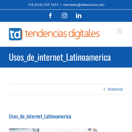
Saltar
+58 (424) 250 7633
|
mercadeo@datanalisis.com
al
Facebook
Instagram
LinkedIn
contenido
Usos_de_internet_Latinoamerica
Anterior
Usos_de_internet_Latinoamerica