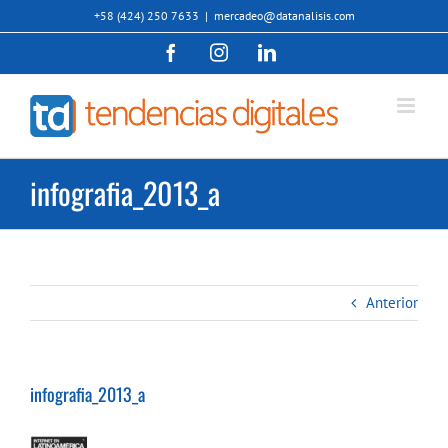
Saltar
+58 (424) 250 7633
|
mercadeo@datanalisis.com
al
Facebook
Instagram
LinkedIn
contenido
infografia_2013_a
Anterior
infografia_2013_a