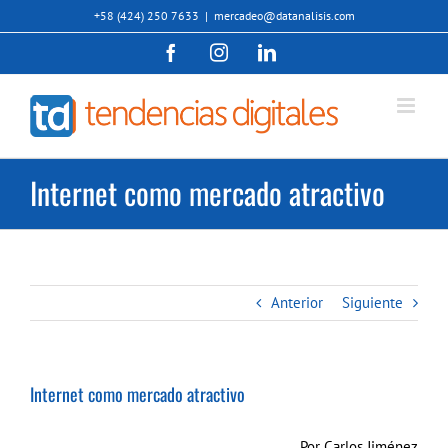
Saltar
+58 (424) 250 7633
|
mercadeo@datanalisis.com
al
Facebook
Instagram
LinkedIn
contenido
Internet como mercado atractivo
Anterior
Siguiente
Internet como mercado atractivo
Por Carlos Jiménez