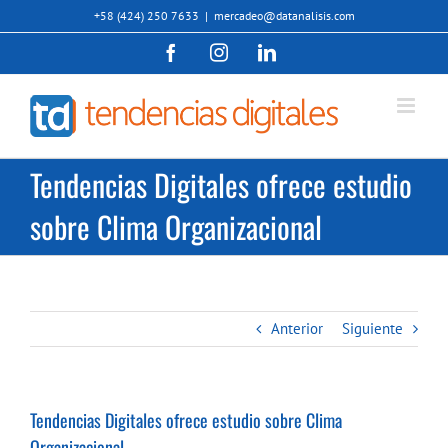
Saltar
+58 (424) 250 7633
|
mercadeo@datanalisis.com
al
Facebook
Instagram
LinkedIn
contenido
Tendencias Digitales ofrece estudio
sobre Clima Organizacional
Anterior
Siguiente
Tendencias Digitales ofrece estudio sobre Clima
Organizacional