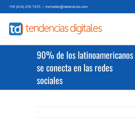
Saltar
+58 (424) 250 7633
|
mercadeo@datanalisis.com
al
contenido
90% de los latinoamericanos
se conecta en las redes
sociales