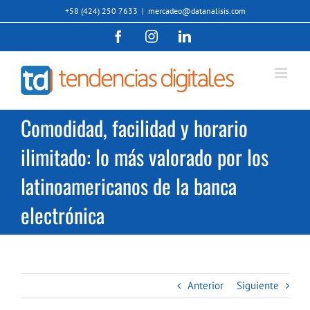
Saltar
+58 (424) 250 7633
|
mercadeo@datanalisis.com
al
Facebook
Instagram
LinkedIn
contenido
Comodidad, facilidad y horario
ilimitado: lo más valorado por los
latinoamericanos de la banca
electrónica
Anterior
Siguiente