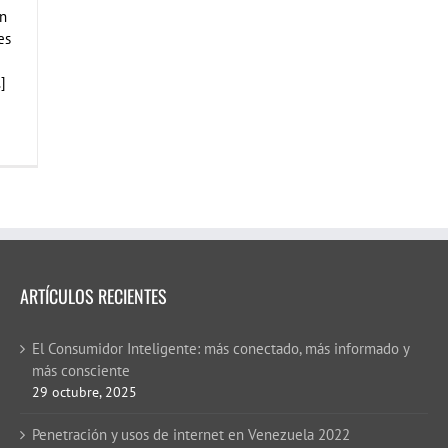
en
es
]
ARTÍCULOS RECIENTES
El Consumidor Inteligente: más conectado, más informado y
más consciente
29 octubre, 2025
Penetración y usos de internet en Venezuela 2022