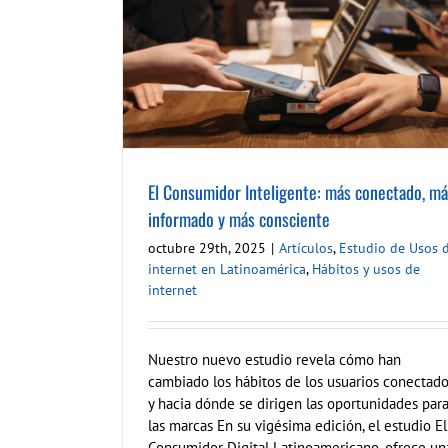
o, más informado y
internet en
 de internet
El Consumidor Inteligente: más conectado, m
informado y más consciente
octubre 29th, 2025
|
Artículos
,
Estudio de Usos 
internet en Latinoamérica
,
Hábitos y usos de
internet
Nuestro nuevo estudio revela cómo han
cambiado los hábitos de los usuarios conectad
y hacia dónde se dirigen las oportunidades par
las marcas En su vigésima edición, el estudio El
Consumidor Digital Latinoamericano, ofrece un