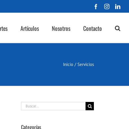
Facebook
Instagra
Lin
rtes
Artículos
Nosotros
Contacto
Inicio
/
Servicios
Buscar:
Categorías