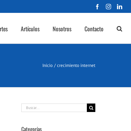
Facebook
Instagra
Lin
rtes
Artículos
Nosotros
Contacto
Inicio
/
crecimiento internet
Buscar:
Categorías