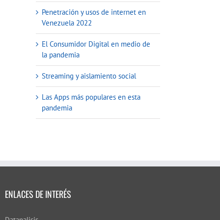
Penetración y usos de internet en
Venezuela 2022
El Consumidor Digital en medio de
la pandemia
Streaming y aislamiento social
Las Apps más populares en esta
pandemia
ENLACES DE INTERÉS
Datanalisis