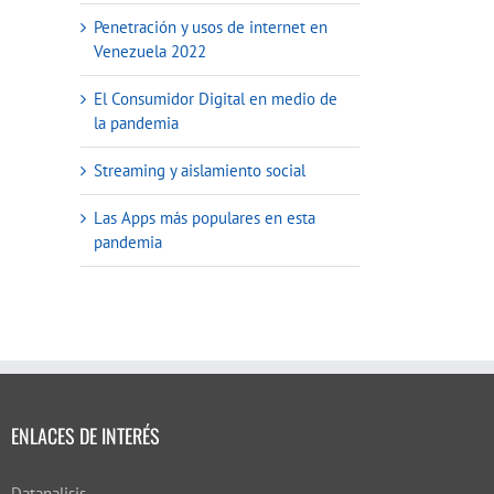
Penetración y usos de internet en
Venezuela 2022
El Consumidor Digital en medio de
la pandemia
Streaming y aislamiento social
Las Apps más populares en esta
pandemia
ENLACES DE INTERÉS
Datanalisis