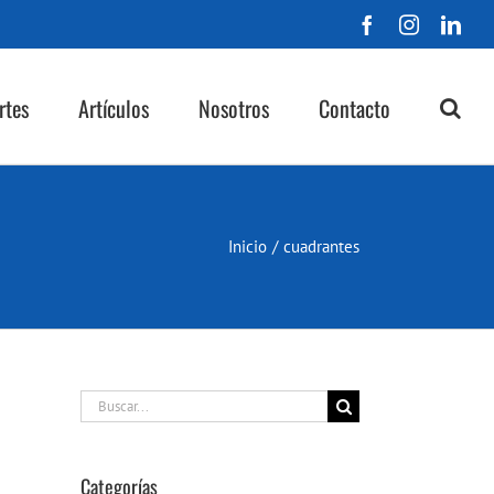
Facebook
Instagra
Lin
rtes
Artículos
Nosotros
Contacto
Inicio
/
cuadrantes
Buscar:
Categorías