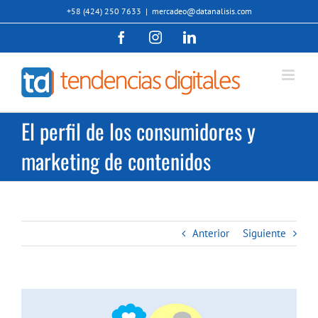
Saltar
+58 (424) 250 7633
|
mercadeo@datanalisis.com
al
Facebook
Instagram
LinkedIn
contenido
El perfil de los consumidores y
marketing de contenidos
Anterior
Siguiente
Ver
imagen