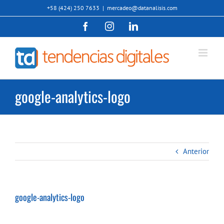
Saltar
+58 (424) 250 7633
|
mercadeo@datanalisis.com
al
Facebook
Instagram
LinkedIn
contenido
google-analytics-logo
Anterior
google-analytics-logo