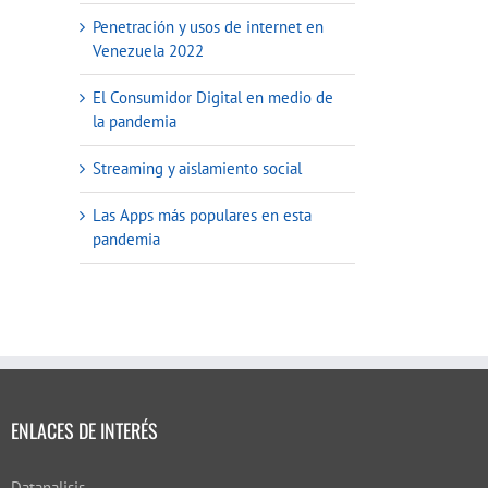
Penetración y usos de internet en
Venezuela 2022
El Consumidor Digital en medio de
la pandemia
Streaming y aislamiento social
Las Apps más populares en esta
pandemia
ENLACES DE INTERÉS
Datanalisis