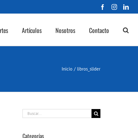
Facebook
Instagra
Lin
rtes
Artículos
Nosotros
Contacto
Inicio
/
libros_slider
Buscar:
Categorías