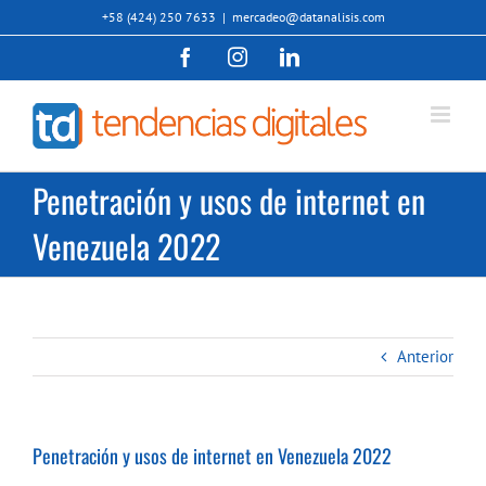
Saltar
+58 (424) 250 7633
|
mercadeo@datanalisis.com
al
Facebook
Instagram
LinkedIn
contenido
Penetración y usos de internet en
Venezuela 2022
Anterior
Penetración y usos de internet en Venezuela 2022